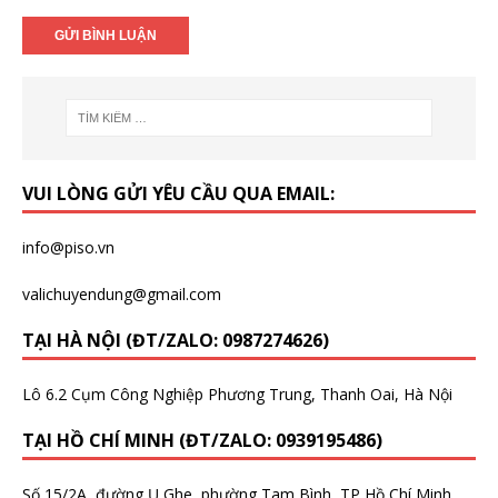
VUI LÒNG GỬI YÊU CẦU QUA EMAIL:
info@piso.vn
valichuyendung@gmail.com
TẠI HÀ NỘI (ĐT/ZALO: 0987274626)
Lô 6.2 Cụm Công Nghiệp Phương Trung, Thanh Oai, Hà Nội
TẠI HỒ CHÍ MINH (ĐT/ZALO: 0939195486)
Số 15/2A, đường Ụ Ghe, phường Tam Bình, TP Hồ Chí Minh