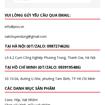
VUI LÒNG GỬI YÊU CẦU QUA EMAIL:
info@piso.vn
valichuyendung@gmail.com
TẠI HÀ NỘI (ĐT/ZALO: 0987274626)
Lô 6.2 Cụm Công Nghiệp Phương Trung, Thanh Oai, Hà Nội
TẠI HỒ CHÍ MINH (ĐT/ZALO: 0939195486)
Số 15/2A, đường Ụ Ghe, phường Tam Bình, TP Hồ Chí Minh
CÁC DANH MỤC SẢN PHẨM
Case, Hộp, Vali Nhôm
Chọn cấu hình, mẫu vali nhôm