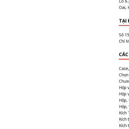
Lô 6
Oai, 
TẠI 
Số 1
Chí M
CÁC
Case
Chọn 
Chưa 
Hộp v
Hộp v
Hộp, 
Hộp, 
Kích
Kích 
Kích 