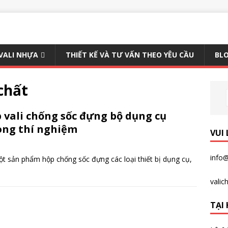
 VALI NHỰA
THIẾT KẾ VÀ TƯ VẤN THEO YÊU CẦU
BLO
chất
 vali chống sốc đựng bộ dụng cụ
ng thí nghiệm
VUI
info@
t sản phẩm hộp chống sốc đựng các loại thiết bị dụng cụ,
vali
TẠI 