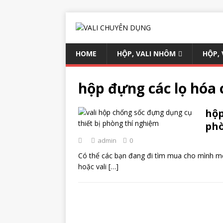
HOME
HỘP, VALI NHÔM
HỘP,
hộp đựng các lọ hóa 
hộp
phò
admin
0
Có thể các bạn đang đi tìm mua cho mình mộ
hoặc vali
[…]