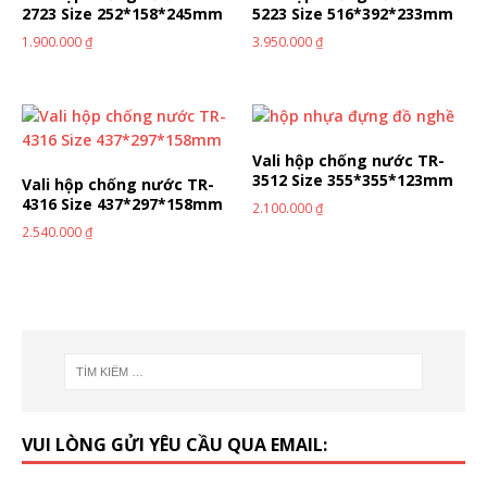
2723 Size 252*158*245mm
5223 Size 516*392*233mm
1.900.000
₫
3.950.000
₫
Vali hộp chống nước TR-
3512 Size 355*355*123mm
Vali hộp chống nước TR-
4316 Size 437*297*158mm
2.100.000
₫
2.540.000
₫
VUI LÒNG GỬI YÊU CẦU QUA EMAIL: