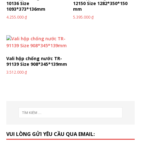
10136 Size
12150 Size 1282*350*150
1093*373*136mm
mm
4.255.000
₫
5.395.000
₫
Vali hộp chống nước TR-
91139 Size 908*345*139mm
3.512.000
₫
VUI LÒNG GỬI YÊU CẦU QUA EMAIL: