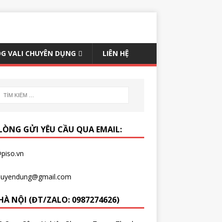
G VALI CHUYÊN DỤNG
LIÊN HỆ
 LÒNG GỬI YÊU CẦU QUA EMAIL:
piso.vn
chuyendung@gmail.com
HÀ NỘI (ĐT/ZALO: 0987274626)