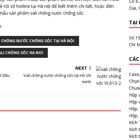
Lô 6
ệ tới số hotline tại Hà nội để biết thêm chi tiết, hoặc đến
Oai, 
 mẫu sản phẩm vali chống nước chống sốc.
TẠI 
.
Số 1
I CHỐNG NƯỚC CHỐNG SỐC TẠI HÀ NỘI
Chí M
LI CHỐNG SỐC HA NOI
CÁC
NEXT
Case
ở đâu
Vali chống nước chống sốc tại Hồ chí
Chọn 
minh
Chưa 
Hộp v
Hộp v
Hộp, 
Hộp, 
Kích
Kích 
Kích 