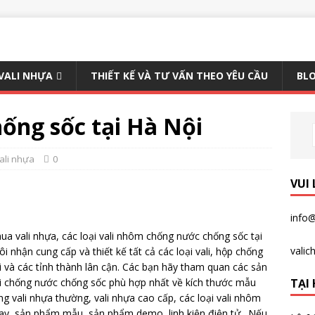
 VALI NHỰA
THIẾT KẾ VÀ TƯ VẤN THEO YÊU CẦU
BLO
ống sốc tại Hà Nội
ali nhựa
0
VUI
info@
 mua vali nhựa, các loại vali nhôm chống nước chống sốc tại
vali
 nhận cung cấp và thiết kế tất cả các loại vali, hộp chống
 và các tỉnh thành lân cận. Các bạn hãy tham quan các sản
TẠI 
li chống nước chống sốc phù hợp nhất về kích thước mẫu
g vali nhựa thường, vali nhựa cao cấp, các loại vali nhôm
ay, sản phẩm mẫu, sản phẩm demo, linh kiện điện tử…Nếu