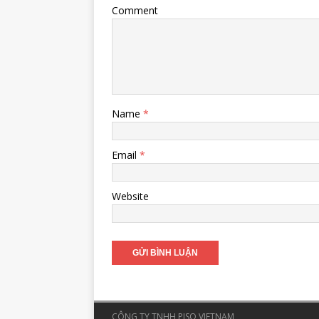
Comment
Name
*
Email
*
Website
CÔNG TY TNHH PISO VIETNAM