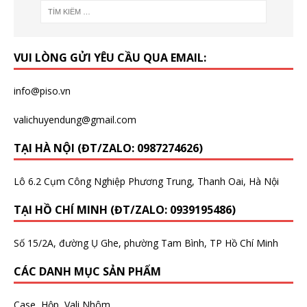
VUI LÒNG GỬI YÊU CẦU QUA EMAIL:
info@piso.vn
valichuyendung@gmail.com
TẠI HÀ NỘI (ĐT/ZALO: 0987274626)
Lô 6.2 Cụm Công Nghiệp Phương Trung, Thanh Oai, Hà Nội
TẠI HỒ CHÍ MINH (ĐT/ZALO: 0939195486)
Số 15/2A, đường Ụ Ghe, phường Tam Bình, TP Hồ Chí Minh
CÁC DANH MỤC SẢN PHẨM
Case, Hộp, Vali Nhôm