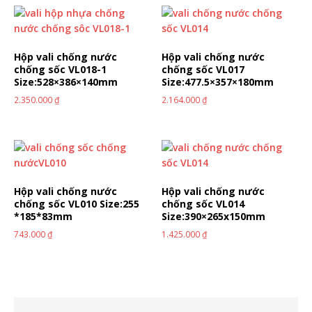
Hộp vali chống nước
Hộp vali chống nước
chống sốc VL018-1
chống sốc VL017
Size:528×386×140mm
Size:477.5×357×180mm
2.350.000
₫
2.164.000
₫
Hộp vali chống nước
Hộp vali chống nước
chống sốc VL010 Size:255
chống sốc VL014
*185*83mm
Size:390×265x150mm
743.000
₫
1.425.000
₫