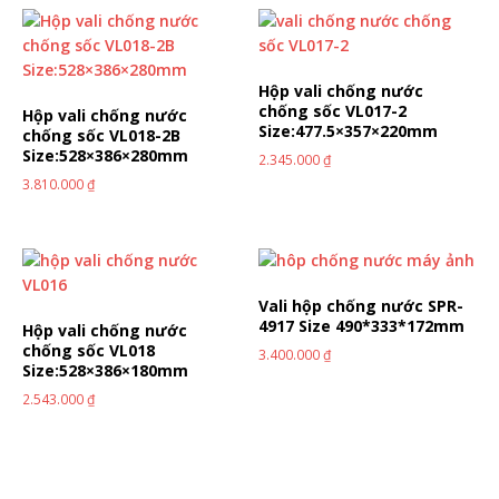
Hộp vali chống nước
chống sốc VL017-2
Hộp vali chống nước
Size:477.5×357×220mm
chống sốc VL018-2B
Size:528×386×280mm
2.345.000
₫
3.810.000
₫
Vali hộp chống nước SPR-
4917 Size 490*333*172mm
Hộp vali chống nước
chống sốc VL018
3.400.000
₫
Size:528×386×180mm
2.543.000
₫