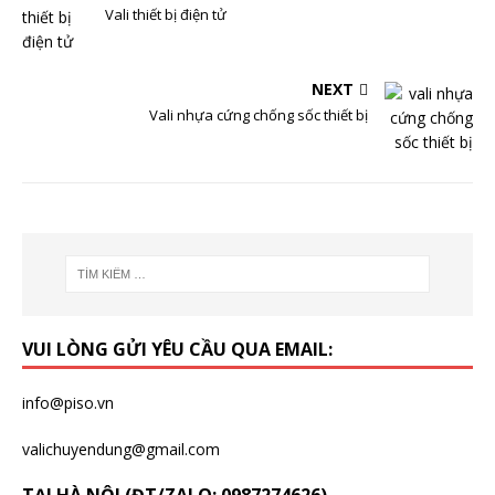
Vali thiết bị điện tử
NEXT
Vali nhựa cứng chống sốc thiết bị
VUI LÒNG GỬI YÊU CẦU QUA EMAIL:
info@piso.vn
valichuyendung@gmail.com
TẠI HÀ NỘI (ĐT/ZALO: 0987274626)