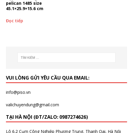
pelican 1485 size
45.1×25.9×15.6 cm
Đọc tiếp
VUI LÒNG GỬI YÊU CẦU QUA EMAIL:
info@piso.vn
valichuyendung@gmail.com
TẠI HÀ NỘI (ĐT/ZALO: 0987274626)
Lô 6.2 Cụm Công Nghiệp Phương Trung, Thanh Oai, Hà Nội