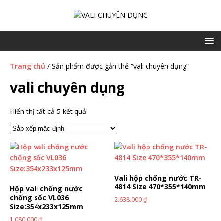
Trang chủ
/ Sản phẩm được gắn thẻ “vali chuyên dụng”
vali chuyên dụng
Hiển thị tất cả 5 kết quả
Vali hộp chống nước TR-
4814 Size 470*355*140mm
Hộp vali chống nước
chống sốc VL036
2.638.000
₫
Size:354x233x125mm
1.080.000
₫