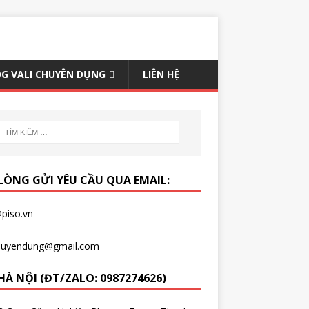
G VALI CHUYÊN DỤNG
LIÊN HỆ
 LÒNG GỬI YÊU CẦU QUA EMAIL:
piso.vn
chuyendung@gmail.com
HÀ NỘI (ĐT/ZALO: 0987274626)