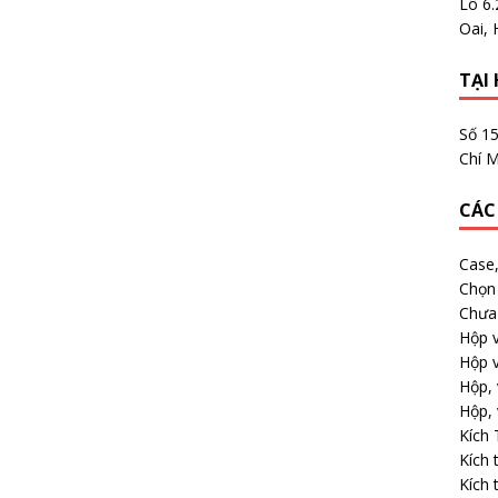
Lô 6
Oai, 
TẠI 
Số 1
Chí M
CÁC
Case
Chọn 
Chưa 
Hộp v
Hộp v
Hộp, 
Hộp, 
Kích
Kích 
Kích 