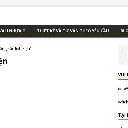
 VALI NHỰA
THIẾT KẾ VÀ TƯ VẤN THEO YÊU CẦU
BLO
ng sốc linh kiện”
iện
VUI
info@
vali
TẠI 