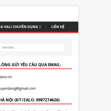
G VALI CHUYÊN DỤNG
LIÊN HỆ
 LÒNG GỬI YÊU CẦU QUA EMAIL:
piso.vn
chuyendung@gmail.com
HÀ NỘI (ĐT/ZALO: 0987274626)