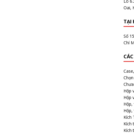
Lô 6
Oai, 
TẠI 
Số 1
Chí M
CÁC
Case
Chọn 
Chưa 
Hộp v
Hộp v
Hộp, 
Hộp, 
Kích
Kích 
Kích 