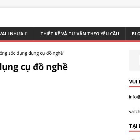
 VALI NHỰA
THIẾT KẾ VÀ TƯ VẤN THEO YÊU CẦU
BLO
hống sốc đựng dụng cụ đồ nghề”
dụng cụ đồ nghề
VUI
info@
vali
TẠI 