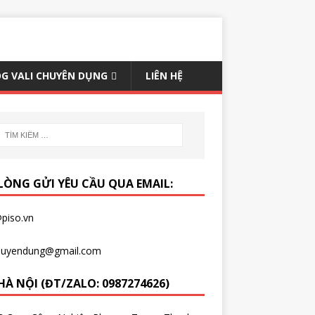
G VALI CHUYÊN DỤNG
LIÊN HỆ
 LÒNG GỬI YÊU CẦU QUA EMAIL:
piso.vn
chuyendung@gmail.com
HÀ NỘI (ĐT/ZALO: 0987274626)