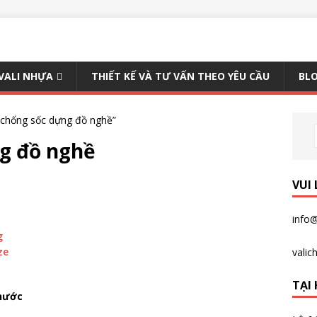
 VALI NHỰA
THIẾT KẾ VÀ TƯ VẤN THEO YÊU CẦU
BLO
 chống sốc dựng đồ nghề”
g đồ nghề
VUI
info@
vali
TẠI 
 nước