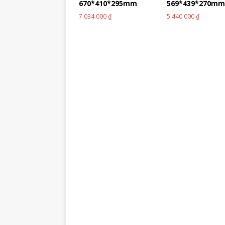
670*410*295mm
569*439*270m
7.034.000
₫
5.440.000
₫