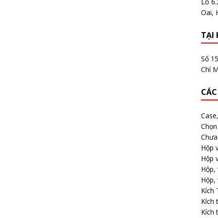
Lô 6
m
Oai, 
TẠI 
Số 1
Chí M
CÁC
Case
Chọn 
Chưa 
Hộp v
Hộp v
Hộp, 
Hộp, 
Kích
Kích 
Kích 