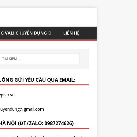
G VALI CHUYÊN DỤNG
LIÊN HỆ
 LÒNG GỬI YÊU CẦU QUA EMAIL:
piso.vn
chuyendung@gmail.com
HÀ NỘI (ĐT/ZALO: 0987274626)