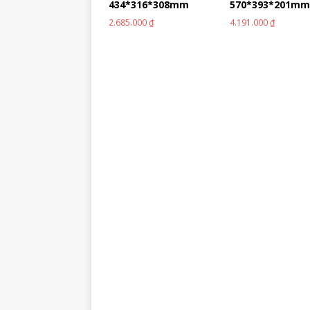
434*316*308mm
570*393*201m
2.685.000
₫
4.191.000
₫