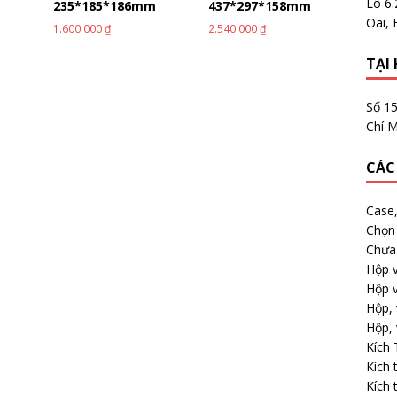
Lô 6
m
235*185*186mm
437*297*158mm
Oai, 
1.600.000
₫
2.540.000
₫
TẠI 
Số 1
Chí M
CÁC
Case
Chọn 
Chưa 
Hộp v
Hộp v
Hộp, 
Hộp, 
Kích
Kích 
Kích 