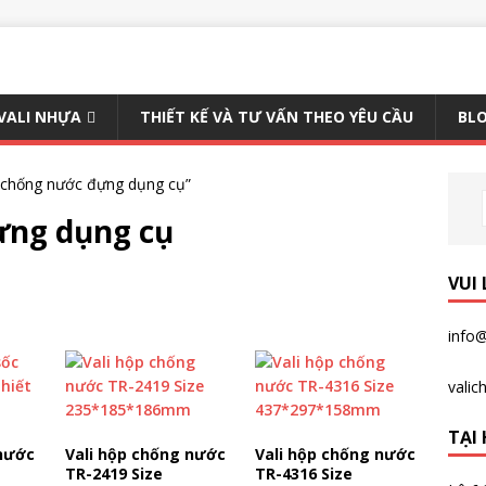
 VALI NHỰA
THIẾT KẾ VÀ TƯ VẤN THEO YÊU CẦU
BLO
 chống nước đựng dụng cụ”
ựng dụng cụ
VUI
info@
vali
TẠI 
 nước
Vali hộp chống nước
Vali hộp chống nước
TR-2419 Size
TR-4316 Size