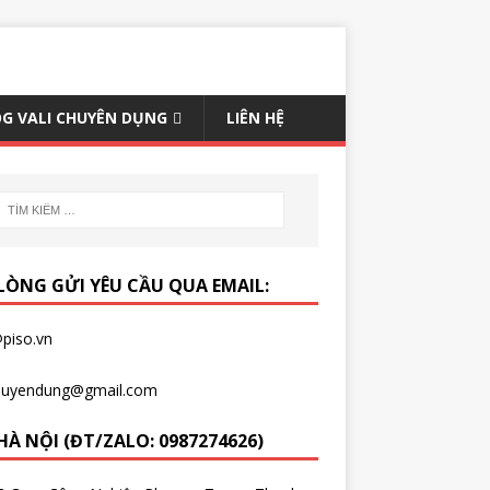
G VALI CHUYÊN DỤNG
LIÊN HỆ
 LÒNG GỬI YÊU CẦU QUA EMAIL:
piso.vn
chuyendung@gmail.com
HÀ NỘI (ĐT/ZALO: 0987274626)