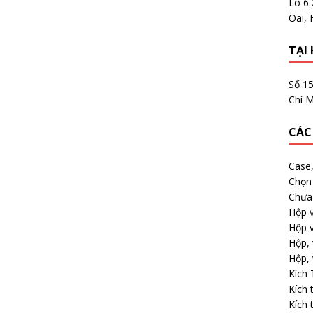
Lô 6
Oai, 
TẠI 
Số 1
Chí M
CÁC
Case
Chọn 
Chưa 
Hộp v
Hộp v
Hộp, 
Hộp, 
Kích
Kích 
Kích 