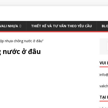
 VALI NHỰA
THIẾT KẾ VÀ TƯ VẤN THEO YÊU CẦU
BLO
ộp nhựa chống nước ở đâu”
 nước ở đâu
VUI
info@
vali
TẠI 