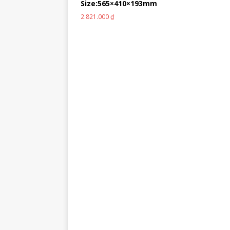
Size:565×410×193mm
2.821.000
₫