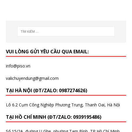
VUI LÒNG GỬI YÊU CẦU QUA EMAIL:
info@piso.vn
valichuyendung@gmail.com
TẠI HÀ NỘI (ĐT/ZALO: 0987274626)
Lô 6.2 Cụm Công Nghiệp Phương Trung, Thanh Oai, Hà Nội
TẠI HỒ CHÍ MINH (ĐT/ZALO: 0939195486)
Số 15/2A, đường Ụ Ghe, phường Tam Bình, TP Hồ Chí Minh