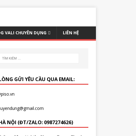
G VALI CHUYÊN DỤNG
LIÊN HỆ
 LÒNG GỬI YÊU CẦU QUA EMAIL:
piso.vn
chuyendung@gmail.com
HÀ NỘI (ĐT/ZALO: 0987274626)