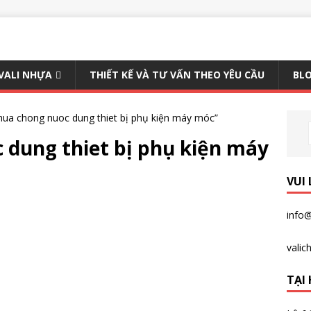
 VALI NHỰA
THIẾT KẾ VÀ TƯ VẤN THEO YÊU CẦU
BLO
ua chong nuoc dung thiet bị phụ kiện máy móc”
 dung thiet bị phụ kiện máy
VUI
info@
vali
TẠI 