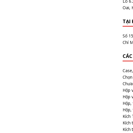
Lô 6
Oai, 
TẠI 
Số 1
Chí M
CÁC
Case
Chọn 
Chưa 
Hộp v
Hộp v
Hộp, 
Hộp, 
Kích
Kích 
Kích 