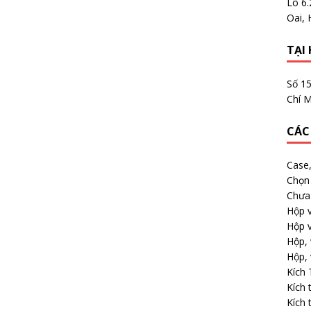
Lô 6
Oai, 
TẠI 
Số 1
Chí M
CÁC
Case
Chọn 
Chưa 
Hộp v
Hộp v
Hộp, 
Hộp, 
Kích
Kích 
Kích 