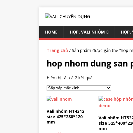
HOME
HỘP, VALI NHÔM
HỘP,
Trang chủ
/ Sản phẩm được gắn thẻ “hop 
hop nhom dung san
Hiển thị tất cả 2 kết quả
Vali nhôm HT4312
size 425*280*120
Vali nhôm HT53
mm
size 525*400*22
mm