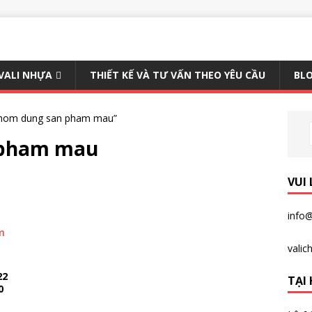
 VALI NHỰA
THIẾT KẾ VÀ TƯ VẤN THEO YÊU CẦU
BLO
nhom dung san pham mau”
 pham mau
VUI
info@
vali
22
TẠI 
0