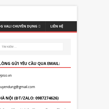
G VALI CHUYÊN DỤNG
LIÊN HỆ
 LÒNG GỬI YÊU CẦU QUA EMAIL:
piso.vn
chuyendung@gmail.com
HÀ NỘI (ĐT/ZALO: 0987274626)