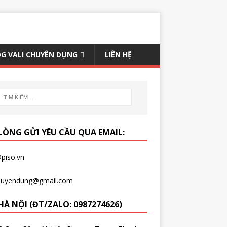
G VALI CHUYÊN DỤNG
LIÊN HỆ
 LÒNG GỬI YÊU CẦU QUA EMAIL:
piso.vn
chuyendung@gmail.com
HÀ NỘI (ĐT/ZALO: 0987274626)