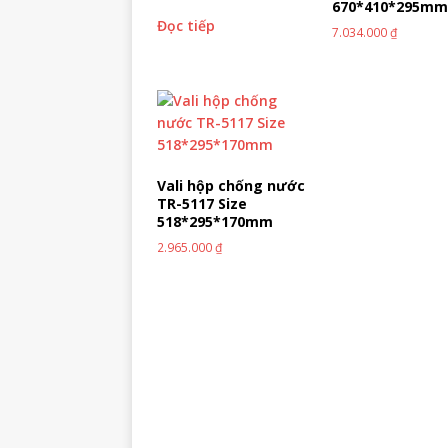
670*410*295m
Đọc tiếp
7.034.000
₫
Vali hộp chống nước
TR-5117 Size
518*295*170mm
2.965.000
₫