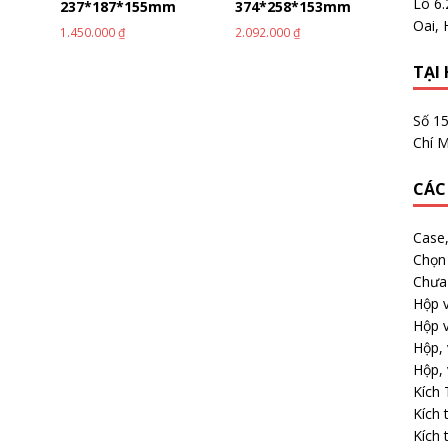
Lô 6
m
237*187*155mm
374*258*153mm
Oai, 
1.450.000
₫
2.092.000
₫
TẠI 
Số 1
Chí M
CÁC
Case
Chọn 
Chưa 
Hộp v
Hộp v
Hộp, 
Hộp, 
Kích
Kích 
Kích 