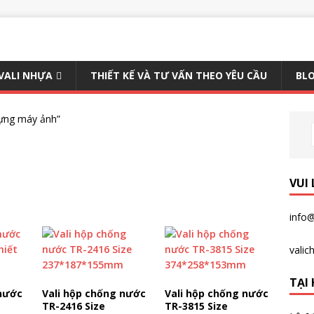
 VALI NHỰA
THIẾT KẾ VÀ TƯ VẤN THEO YÊU CẦU
BLO
ựng máy ảnh”
VUI
info@
vali
TẠI 
 nước
Vali hộp chống nước
Vali hộp chống nước
TR-2416 Size
TR-3815 Size