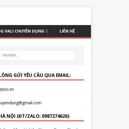
G VALI CHUYÊN DỤNG
LIÊN HỆ
 LÒNG GỬI YÊU CẦU QUA EMAIL:
piso.vn
chuyendung@gmail.com
HÀ NỘI (ĐT/ZALO: 0987274626)