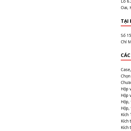
Lô 6
Oai, 
TẠI 
Số 1
Chí M
CÁC
Case
Chọn 
Chưa 
Hộp v
Hộp v
Hộp, 
Hộp, 
Kích
Kích 
Kích 