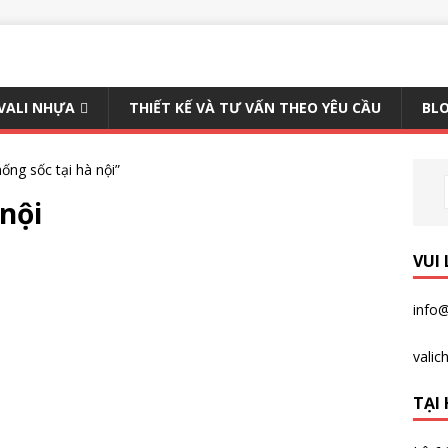
 VALI NHỰA
THIẾT KẾ VÀ TƯ VẤN THEO YÊU CẦU
BLO
ng sốc tại hà nội”
 nội
VUI
info@
vali
TẠI 