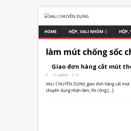
HOME
HỘP, VALI NHÔM
HỘP,
làm mút chống sốc c
Giao đơn hàng cắt mút th
admin
0
VALI CHUYÊN DỤNG giao đơn hàng cắt mút the
chuyên dụng nhận làm, thi công
[…]