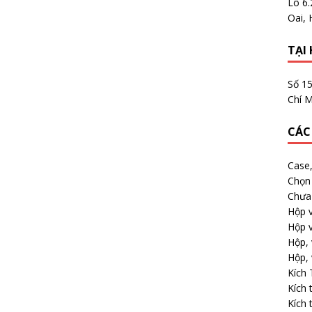
Lô 6
Oai, 
TẠI 
Số 1
Chí M
CÁC
Case
Chọn 
Chưa 
Hộp v
Hộp v
Hộp, 
Hộp, 
Kích
Kích 
Kích 