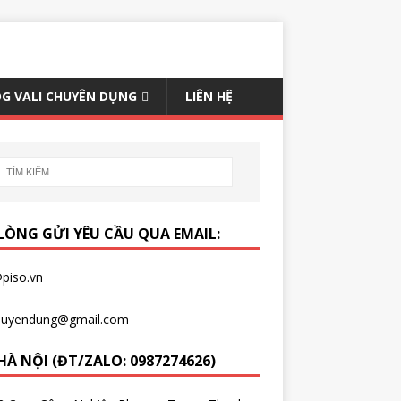
G VALI CHUYÊN DỤNG
LIÊN HỆ
 LÒNG GỬI YÊU CẦU QUA EMAIL:
piso.vn
chuyendung@gmail.com
HÀ NỘI (ĐT/ZALO: 0987274626)