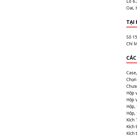
Lô 6
Oai, 
TẠI 
Số 1
Chí M
CÁC
Case
Chọn 
Chưa 
Hộp v
Hộp v
Hộp, 
Hộp, 
Kích
Kích 
Kích 