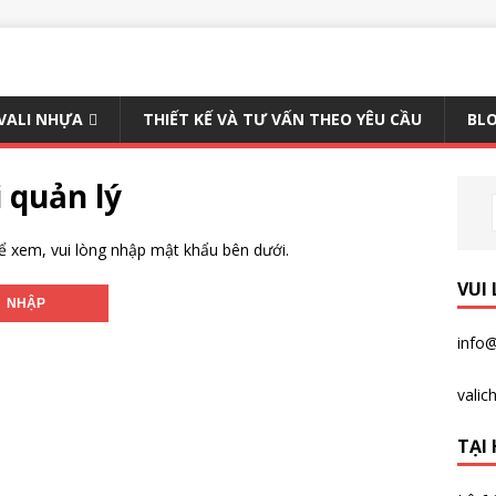
 VALI NHỰA
THIẾT KẾ VÀ TƯ VẤN THEO YÊU CẦU
BLO
 quản lý
 xem, vui lòng nhập mật khẩu bên dưới.
VUI
info@
vali
TẠI 