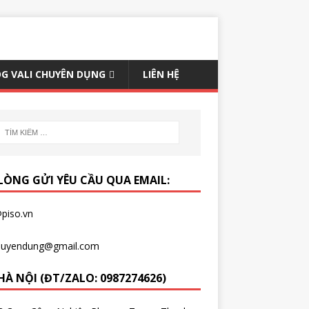
G VALI CHUYÊN DỤNG
LIÊN HỆ
 LÒNG GỬI YÊU CẦU QUA EMAIL:
piso.vn
chuyendung@gmail.com
HÀ NỘI (ĐT/ZALO: 0987274626)