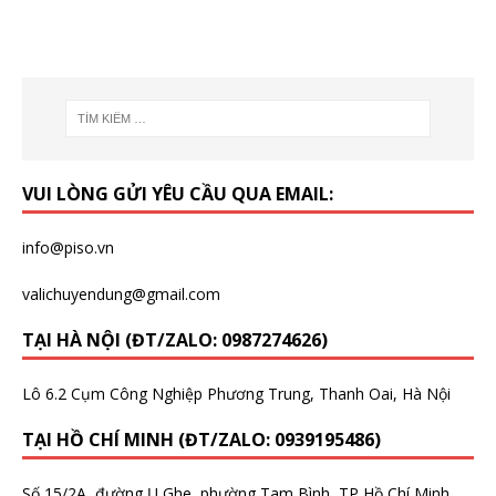
VUI LÒNG GỬI YÊU CẦU QUA EMAIL:
info@piso.vn
valichuyendung@gmail.com
TẠI HÀ NỘI (ĐT/ZALO: 0987274626)
Lô 6.2 Cụm Công Nghiệp Phương Trung, Thanh Oai, Hà Nội
TẠI HỒ CHÍ MINH (ĐT/ZALO: 0939195486)
Số 15/2A, đường Ụ Ghe, phường Tam Bình, TP Hồ Chí Minh